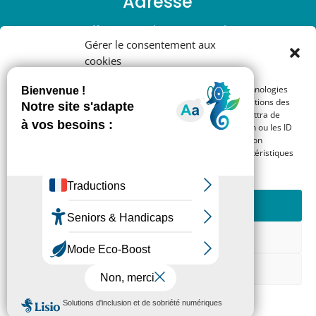
Adresse
41 avenue de soupetard
Gérer le consentement aux
31000 – Toulouse
cookies
Nous appeler
Pour offrir les meilleures expériences, nous utilisons des technologies
telles que les cookies pour stocker et/ou accéder aux informations des
appareils. Le fait de consentir à ces technologies nous permettra de
07 448 448 80
traiter des données telles que le comportement de navigation ou les ID
uniques sur ce site. Le fait de ne pas consentir ou de retirer son
consentement peut avoir un effet négatif sur certaines caractéristiques
et fonctions.
Nous contacter
Accepter
cafehandco@gmail.com
Refuser
Voir les préférences
Politique de cookies